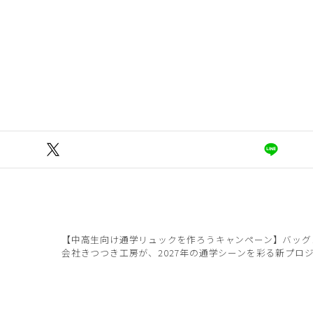
【中高生向け通学リュックを作ろうキャンペーン】バッグ
会社きつつき工房が、2027年の通学シーンを彩る新プロ